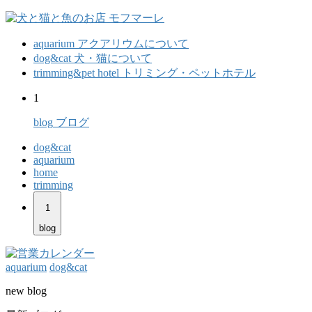
aquarium
アクアリウムについて
dog&cat
犬・猫について
trimming&pet hotel
トリミング・ペットホテル
1
blog
ブログ
dog&cat
aquarium
home
trimming
1
blog
aquarium
dog&cat
new blog