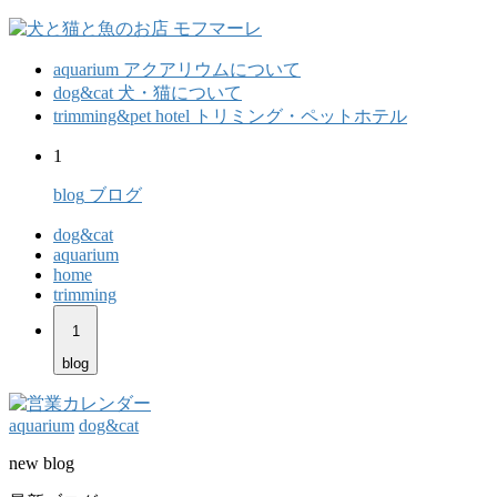
aquarium
アクアリウムについて
dog&cat
犬・猫について
trimming&pet hotel
トリミング・ペットホテル
1
blog
ブログ
dog&cat
aquarium
home
trimming
1
blog
aquarium
dog&cat
new blog