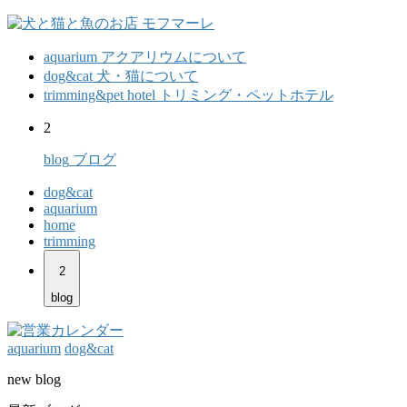
aquarium
アクアリウムについて
dog&cat
犬・猫について
trimming&pet hotel
トリミング・ペットホテル
2
blog
ブログ
dog&cat
aquarium
home
trimming
2
blog
aquarium
dog&cat
new blog