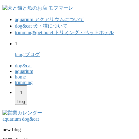
aquarium
アクアリウムについて
dog&cat
犬・猫について
trimming&pet hotel
トリミング・ペットホテル
1
blog
ブログ
dog&cat
aquarium
home
trimming
1
blog
aquarium
dog&cat
new blog