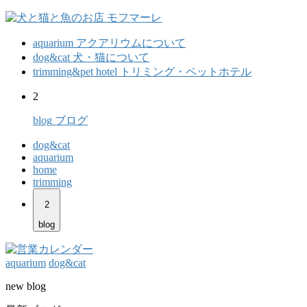
aquarium
アクアリウムについて
dog&cat
犬・猫について
trimming&pet hotel
トリミング・ペットホテル
2
blog
ブログ
dog&cat
aquarium
home
trimming
2
blog
aquarium
dog&cat
new blog