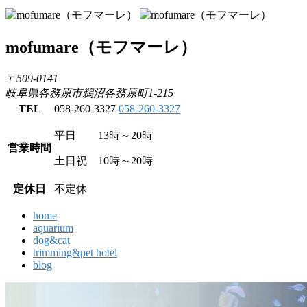
mofumare
（モフマーレ）
〒509-0141
岐阜県各務原市鵜沼各務原町1-215
TEL
058-260-3327
058-260-3327
平日 13時～20時
営業時間
土日祝 10時～20時
定休日
不定休
home
aquarium
dog&cat
trimming&pet hotel
blog