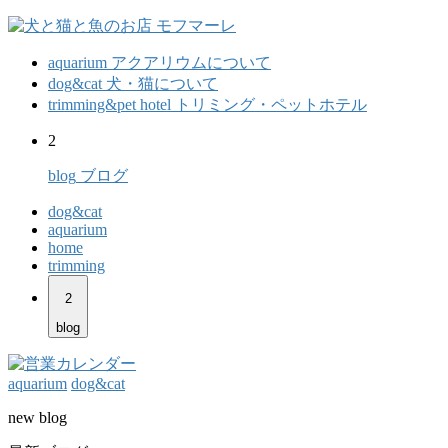
aquarium
アクアリウムについて
dog&cat
犬・猫について
trimming&pet hotel
トリミング・ペットホテル
2
blog
ブログ
dog&cat
aquarium
home
trimming
2
blog
aquarium
dog&cat
new blog