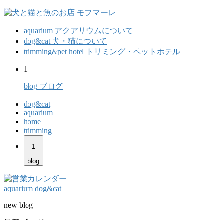
aquarium
アクアリウムについて
dog&cat
犬・猫について
trimming&pet hotel
トリミング・ペットホテル
1
blog
ブログ
dog&cat
aquarium
home
trimming
1
blog
aquarium
dog&cat
new blog