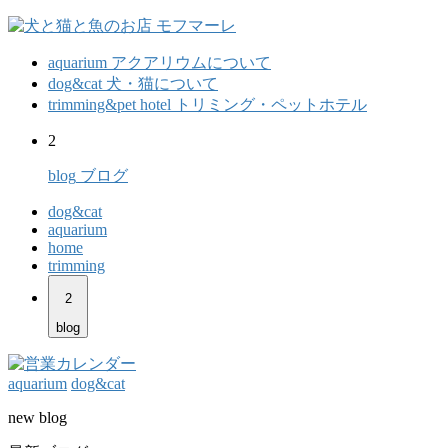
aquarium
アクアリウムについて
dog&cat
犬・猫について
trimming&pet hotel
トリミング・ペットホテル
2
blog
ブログ
dog&cat
aquarium
home
trimming
2
blog
aquarium
dog&cat
new blog