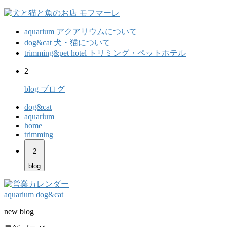
aquarium
アクアリウムについて
dog&cat
犬・猫について
trimming&pet hotel
トリミング・ペットホテル
2
blog
ブログ
dog&cat
aquarium
home
trimming
2
blog
aquarium
dog&cat
new blog