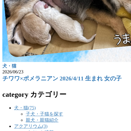
犬・猫
2026/06/23
チワワ×ポメラニアン 2026/4/11 生まれ 女の子
category
カテゴリー
犬・猫
(75)
子犬・子猫を探す
親犬・親猫紹介
アクアリウム
(3)