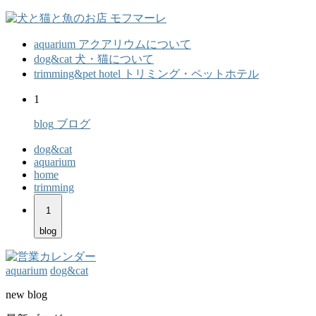
aquarium
アクアリウムについて
dog&cat
犬・猫について
trimming&pet hotel
トリミング・ペットホテル
1
blog
ブログ
dog&cat
aquarium
home
trimming
1
blog
aquarium
dog&cat
new blog