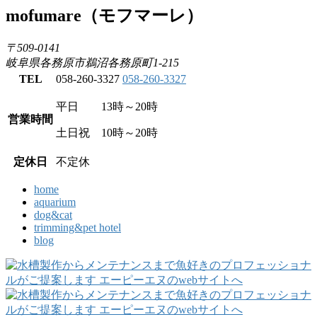
mofumare
（モフマーレ）
〒509-0141
岐阜県各務原市鵜沼各務原町1-215
TEL
058-260-3327
058-260-3327
平日 13時～20時
営業時間
土日祝 10時～20時
定休日
不定休
home
aquarium
dog&cat
trimming&pet hotel
blog