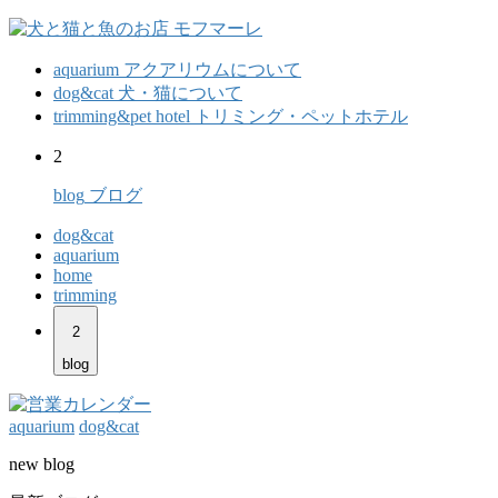
aquarium
アクアリウムについて
dog&cat
犬・猫について
trimming&pet hotel
トリミング・ペットホテル
2
blog
ブログ
dog&cat
aquarium
home
trimming
2
blog
aquarium
dog&cat
new blog