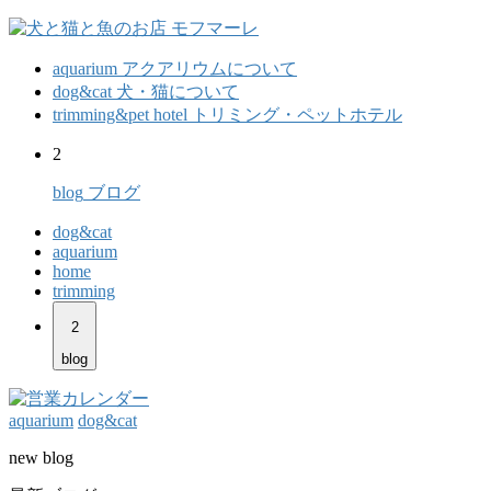
aquarium
アクアリウムについて
dog&cat
犬・猫について
trimming&pet hotel
トリミング・ペットホテル
2
blog
ブログ
dog&cat
aquarium
home
trimming
2
blog
aquarium
dog&cat
new blog