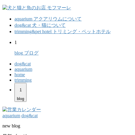
aquarium
アクアリウムについて
dog&cat
犬・猫について
trimming&pet hotel
トリミング・ペットホテル
1
blog
ブログ
dog&cat
aquarium
home
trimming
1
blog
aquarium
dog&cat
new blog