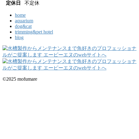
定休日
不定休
home
aquarium
dog&cat
trimming&pet hotel
blog
©2025 mofumare