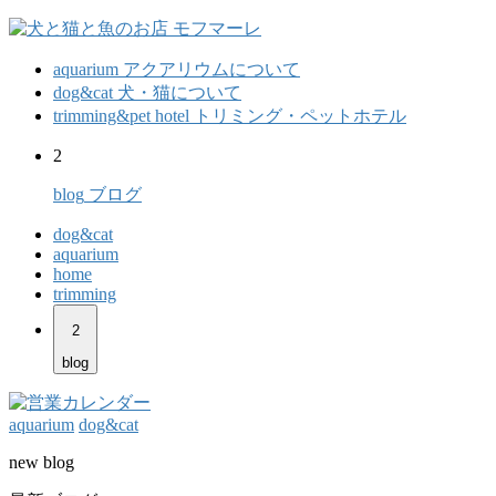
aquarium
アクアリウムについて
dog&cat
犬・猫について
trimming&pet hotel
トリミング・ペットホテル
2
blog
ブログ
dog&cat
aquarium
home
trimming
2
blog
aquarium
dog&cat
new blog