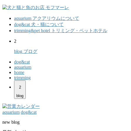
aquarium
アクアリウムについて
dog&cat
犬・猫について
trimming&pet hotel
トリミング・ペットホテル
2
blog
ブログ
dog&cat
aquarium
home
trimming
2
blog
aquarium
dog&cat
new blog