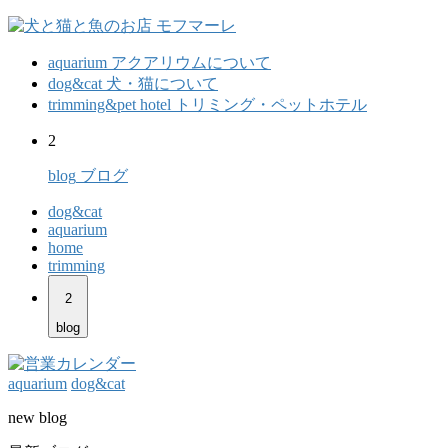
aquarium
アクアリウムについて
dog&cat
犬・猫について
trimming&pet hotel
トリミング・ペットホテル
2
blog
ブログ
dog&cat
aquarium
home
trimming
2
blog
aquarium
dog&cat
new blog