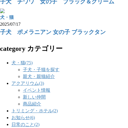
子犬 チワワ 女の子 ブラック＆クリーム
犬・猫
2025/07/17
子犬 ポメラニアン 女の子 ブラックタン
category
カテゴリー
犬・猫
(75)
子犬・子猫を探す
親犬・親猫紹介
アクアリウム
(3)
イベント情報
新しい仲間
商品紹介
トリミング・ホテル
(2)
お知らせ
(6)
日常のこと
(2)