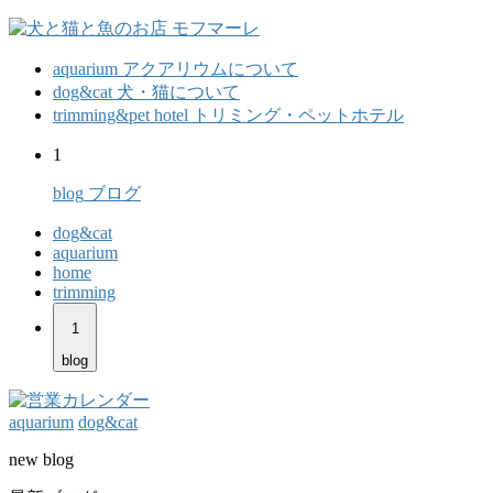
aquarium
アクアリウムについて
dog&cat
犬・猫について
trimming&pet hotel
トリミング・ペットホテル
1
blog
ブログ
dog&cat
aquarium
home
trimming
1
blog
aquarium
dog&cat
new blog